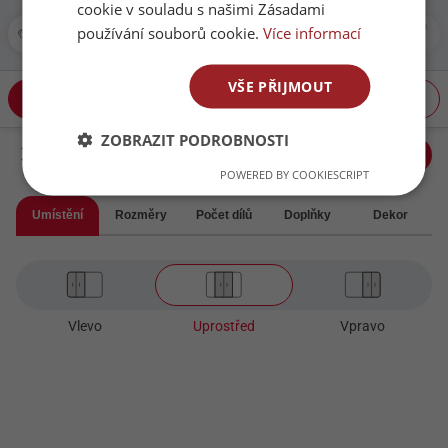
slevu na vestavěné skříně a
cookie v souladu s našimi Zásadami
získejte dárek cestovní
používání souborů cookie.
Více informací
kávovar k zakázce nad 50
000,- Kč
VŠE PŘIJMOUT
Skříň
Dveře
Interiér
Navrhnout skříň
ZOBRAZIT PODROBNOSTI
Skříň
Dveře
POWERED BY COOKIESCRIPT
Umístění
Rozměry
Počet dílů
Doplňky
Dekor
Vlevo
Uprostřed
Vpravo