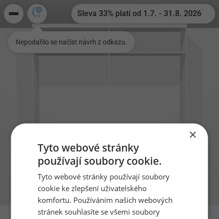
Sleva 33% platí od 1.7. - 31.8. 2026
Nepodařilo se načíst návrh z odkazu.
×
Tyto webové stránky
×
Prázdninová akce
používají soubory cookie.
Prázdninová sleva 33% od 1.7. -
Tyto webové stránky používají soubory
31.8.2026 a dárek k zakázce nad 50
cookie ke zlepšení uživatelského
000,- Kč
komfortu. Používáním našich webových
Využijte naši nabídku na 33%
stránek souhlasíte se všemi soubory