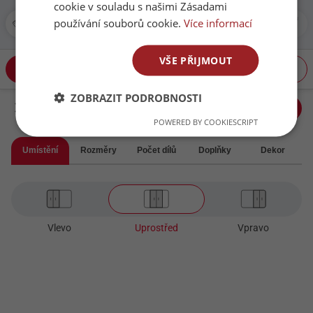
slevu na vestavěné skříně a
cookie v souladu s našimi Zásadami
získejte dárek cestovní
používání souborů cookie.
Více informací
kávovar k zakázce nad 50
000,- Kč
VŠE PŘIJMOUT
Skříň
Dveře
Interiér
Navrhnout skříň
ZOBRAZIT PODROBNOSTI
Skříň
Dveře
POWERED BY COOKIESCRIPT
Umístění
Rozměry
Počet dílů
Doplňky
Dekor
Vlevo
Uprostřed
Vpravo