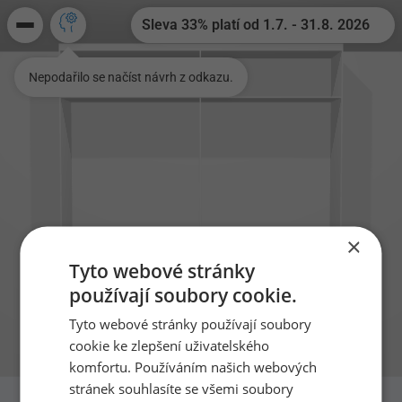
Sleva 33% platí od 1.7. - 31.8. 2026
Nepodařilo se načíst návrh z odkazu.
×
Tyto webové stránky
×
Prázdninová akce
používají soubory cookie.
Prázdninová sleva 33% od 1.7. -
Tyto webové stránky používají soubory
31.8.2026 a dárek k zakázce nad 50
cookie ke zlepšení uživatelského
000,- Kč
komfortu. Používáním našich webových
Využijte naši nabídku na 33%
stránek souhlasíte se všemi soubory