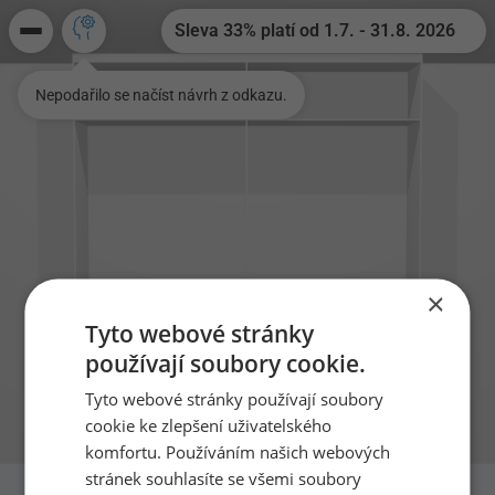
Sleva 33% platí od 1.7. - 31.8. 2026
Nepodařilo se načíst návrh z odkazu.
×
Tyto webové stránky
×
Prázdninová akce
používají soubory cookie.
Prázdninová sleva 33% od 1.7. -
Tyto webové stránky používají soubory
31.8.2026 a dárek k zakázce nad 50
cookie ke zlepšení uživatelského
000,- Kč
komfortu. Používáním našich webových
Využijte naši nabídku na 33%
stránek souhlasíte se všemi soubory