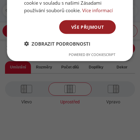
slevu na vestavěné skříně a
cookie v souladu s našimi Zásadami
získejte dárek cestovní
používání souborů cookie.
Více informací
kávovar k zakázce nad 50
000,- Kč
VŠE PŘIJMOUT
Skříň
Dveře
Interiér
Navrhnout skříň
ZOBRAZIT PODROBNOSTI
Skříň
Dveře
POWERED BY COOKIESCRIPT
Umístění
Rozměry
Počet dílů
Doplňky
Dekor
Vlevo
Uprostřed
Vpravo